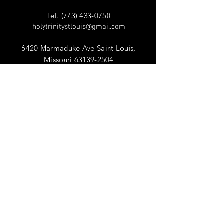
Tel.
(773) 433-0750
holytrinitystlouis@gmail.com
6420 Marmaduke Ave Saint Louis,
Missouri
63139-2504
VISIT
Sunday 10:00 AM - 12:00 PM