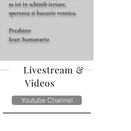
sa iei in schimb iertare,
speranta si bucurie vesnica.
Presbiter
Ioan Sumanariu
Livestream &
Videos
Youtube Channel