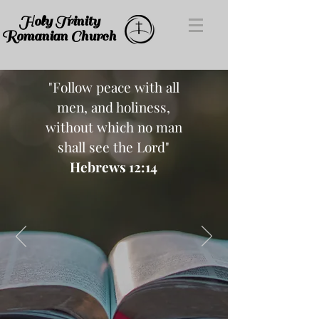
Holy Trinity
Romanian Church
"Follow peace with all
men, and holiness,
without which no man
shall see the Lord"
Hebrews 12:14
About Us